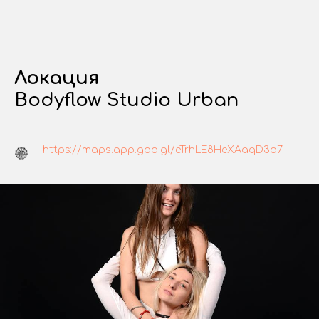
Локация
Bodyflow Studio Urban
https://maps.app.goo.gl/eTrhLE8HeXAaqD3q7